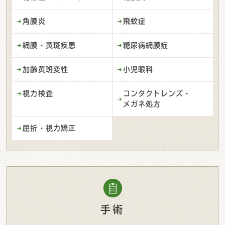
角膜炎
飛蚊症
網膜・黄斑疾患
糖尿病網膜症
加齢黄斑変性
小児眼科
視力検査
コンタクトレンズ・
メガネ処方
屈折・視力矯正
手術